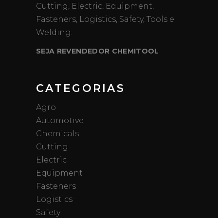
Cutting, Electric, Equipment,
Fasteners, Logistics, Safety, Tools e
Welding.
SEJA REVENDEDOR CHEMITOOL
CATEGORIAS
Agro
Automotive
Chemicals
Cutting
Electric
Equipment
Fasteners
Logistics
Safety