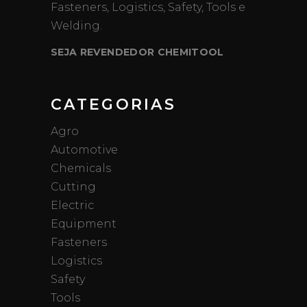
Fasteners, Logistics, Safety, Tools e
Welding.
SEJA REVENDEDOR CHEMITOOL
CATEGORIAS
Agro
Automotive
Chemicals
Cutting
Electric
Equipment
Fasteners
Logistics
Safety
Tools