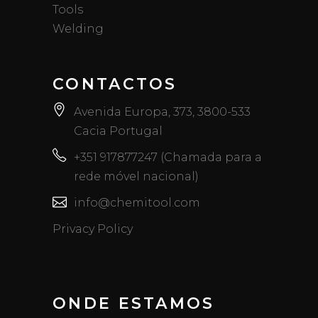
Tools
Welding
CONTACTOS
Avenida Europa, 373, 3800-533
Cacia Portugal
+351 917877247 (Chamada para a
rede móvel nacional)
info@chemitool.com
Privacy Policy
ONDE ESTAMOS