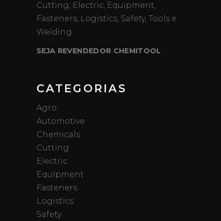
Cutting, Electric, Equipment,
Fasteners, Logistics, Safety, Tools e
Welding.
SEJA REVENDEDOR CHEMITOOL
CATEGORIAS
Agro
Automotive
Chemicals
Cutting
Electric
Equipment
Fasteners
Logistics
Safety