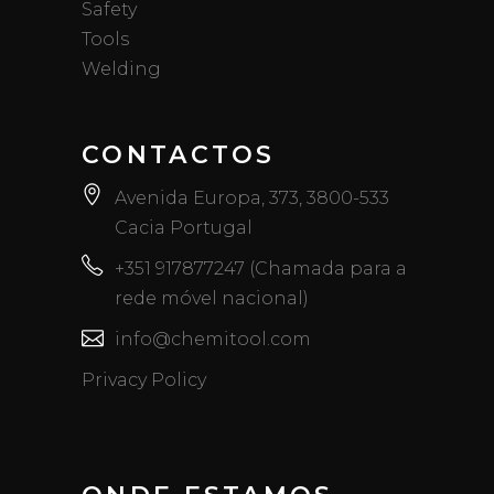
Safety
Tools
Welding
CONTACTOS
Avenida Europa, 373, 3800-533
Cacia Portugal
+351 917877247 (Chamada para a
rede móvel nacional)
info@chemitool.com
Privacy Policy