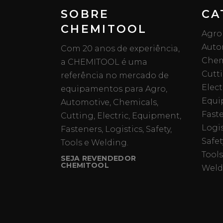
SOBRE
CA
CHEMITOOL
Agro
Auto
Com 20 anos de experiência,
Chem
a CHEMITOOL é uma
Cutt
referência no mercado de
Elect
equipamentos para Agro,
Equi
Automotive, Chemicals,
Fast
Cutting, Electric, Equipment,
Logis
Fasteners, Logistics, Safety,
Safet
Tools e Welding.
Tools
SEJA REVENDEDOR
CHEMITOOL
Weld