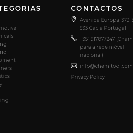
TEGORIAS
CONTACTOS
Avenida Europa, 373,
motive
533 Cacia Portugal
icals
+351 917877247 (Cha
ing
para a rede móvel
ric
nacional)
pment
info@chemitool.com
eners
tics
Privacy Policy
y
ing