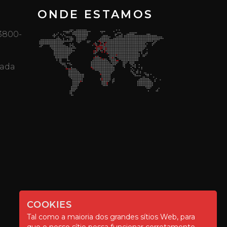
ONDE ESTAMOS
 3800-
mada
COOKIES
Tal como a maioria dos grandes sítios Web, para