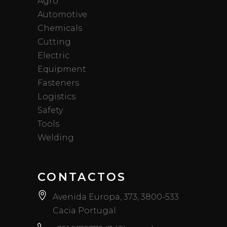
Agro
Automotive
Chemicals
Cutting
Electric
Equipment
Fasteners
Logistics
Safety
Tools
Welding
CONTACTOS
Avenida Europa, 373, 3800-533
Cacia Portugal