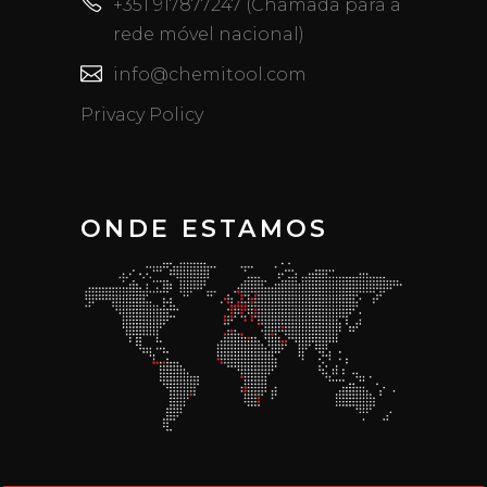
+351 917877247 (Chamada para a
rede móvel nacional)
info@chemitool.com
Privacy Policy
ONDE ESTAMOS